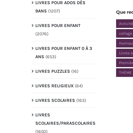
LIVRES POUR ADOS DÈS
9ANS
(1207)
Que re
Activit
LIVRES POUR ENFANT
(2076)
collage
Humou
LIVRES POUR ENFANT 0 À 3
Livres 
ANS
(653)
Premièr
LIVRES PUZZLES
(16)
THÈME 
LIVRES RELIGIEUX
(64)
LIVRES SCOLAIRES
(163)
LIVRES
SCOLAIRES/PARASCOLAIRES
(1650)