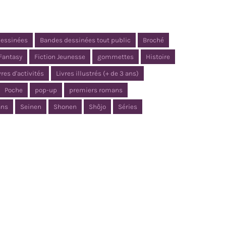
dessinées
Bandes dessinées tout public
Broché
Fantasy
Fiction Jeunesse
gommettes
Histoire
vres d'activités
Livres illustrés (+ de 3 ans)
Poche
pop-up
premiers romans
ns
Seinen
Shonen
Shôjo
Séries