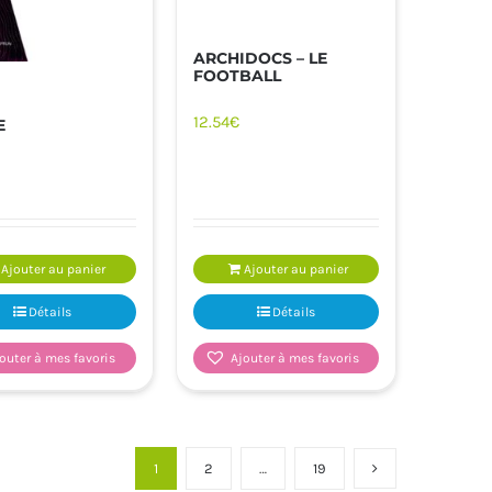
ARCHIDOCS – LE
FOOTBALL
12.54
€
E
Ajouter au panier
Ajouter au panier
Détails
Détails
outer à mes favoris
Ajouter à mes favoris
1
2
…
19