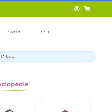
Contact
0
yclopédie
-HUMOUR-
LIVRES SCOLAIRES -
CS
PARASCOLAIRES