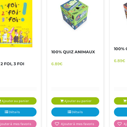
100% 
100% QUIZ ANIMAUX
6.89
€
 2 FOI, 3 FOI
6.89
€
JOUETS
LOISIRS - DOCUMENTAIRES -
LIVRES VIE 
SPORT
Ajouter au panier
Ajouter au panier
Détails
Détails
jouter à mes favoris
Ajouter à mes favoris
Aj