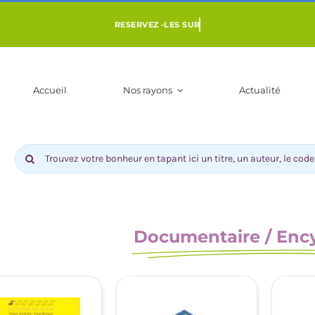
Accueil
Nos rayons
Actualité
Rechercher:
Documentaire / Enc
ENFANT 3 À 10
LIVRES POUR ADOS DÈS 9 ANS
BD-MANGAS
NS
COMI