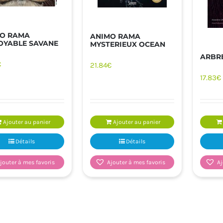
O RAMA
ANIMO RAMA
OYABLE SAVANE
MYSTERIEUX OCEAN
ARBR
€
21.84
€
17.83
€
Ajouter au panier
Ajouter au panier
Détails
Détails
jouter à mes favoris
Ajouter à mes favoris
Aj