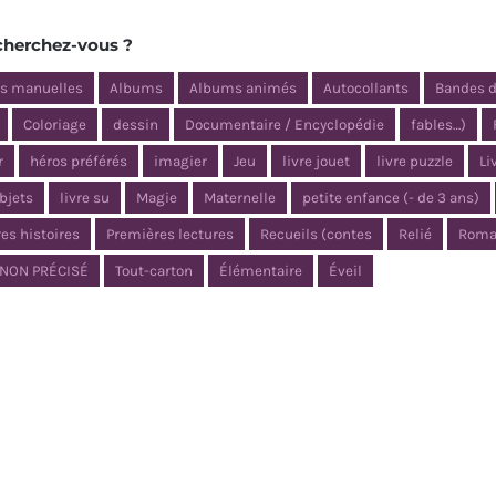
cherchez-vous ?
és manuelles
Albums
Albums animés
Autocollants
Bandes 
Coloriage
dessin
Documentaire / Encyclopédie
fables…)
r
héros préférés
imagier
Jeu
livre jouet
livre puzzle
Li
objets
livre su
Magie
Maternelle
petite enfance (- de 3 ans)
es histoires
Premières lectures
Recueils (contes
Relié
Roma
NON PRÉCISÉ
Tout-carton
Élémentaire
Éveil