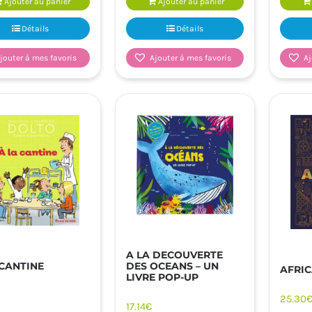
Ajouter au panier
Ajouter au panier
Détails
Détails
jouter à mes favoris
Ajouter à mes favoris
Aj
A LA DECOUVERTE
DES OCEANS – UN
 CANTINE
AFRI
LIVRE POP-UP
25.30
17.14
€