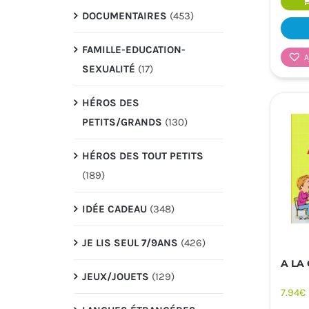
DOCUMENTAIRES
(453)
FAMILLE-EDUCATION-
A
SEXUALITÉ
(17)
HÉROS DES
PETITS/GRANDS
(130)
HÉROS DES TOUT PETITS
(189)
IDÉE CADEAU
(348)
JE LIS SEUL 7/9ANS
(426)
A LA
JEUX/JOUETS
(129)
7.94
€