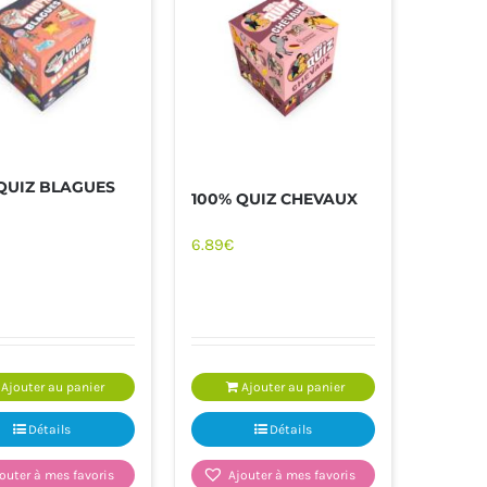
QUIZ BLAGUES
100% QUIZ CHEVAUX
6.89
€
PRATIQUE
LIVRES ET JEUX DE LA CARAÏBE
Ajouter au panier
Ajouter au panier
Détails
Détails
outer à mes favoris
Ajouter à mes favoris