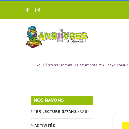
Passer
au
contenu
Vous êtes ici :
Accueil
>
Documentaire / Encyclopédie
NOS RAYONS
1ER LECTURE 5/7ANS
(336)
LIVRES POUR ENFANT 0 À 3
LIVRES POUR 
ANS
A
ACTIVITÉS