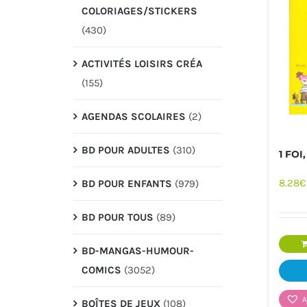
COLORIAGES/STICKERS
(430)
ACTIVITÉS LOISIRS CRÉA
(155)
AGENDAS SCOLAIRES
(2)
BD POUR ADULTES
(310)
1 FOI,
PAPETERIE
JEUX/
8.28
€
BD POUR ENFANTS
(979)
BD POUR TOUS
(89)
BD-MANGAS-HUMOUR-
COMICS
(3052)
A
BOÎTES DE JEUX
(108)