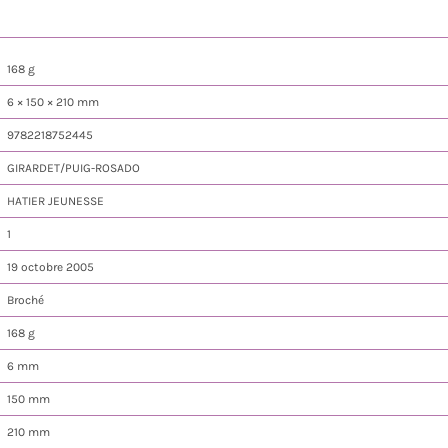
168 g
6 × 150 × 210 mm
9782218752445
GIRARDET/PUIG-ROSADO
HATIER JEUNESSE
1
19 octobre 2005
Broché
168 g
6 mm
150 mm
210 mm