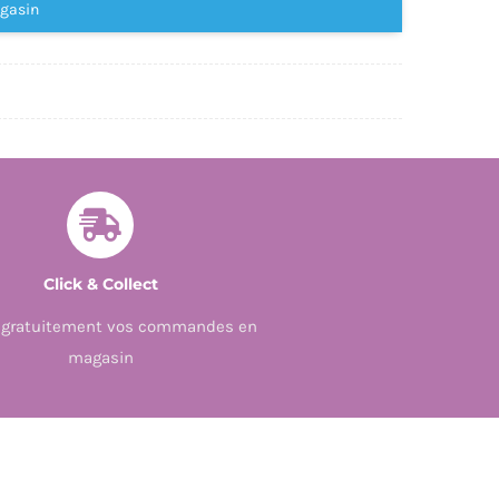
agasin
FOI,
3
FOI
Click & Collect
z gratuitement vos commandes en
magasin