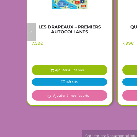
LES DRAPEAUX – PREMIERS
QU
AUTOCOLLANTS
7.99
€
7.99
€
Ajouter au panier
Détails
Ajouter à mes favoris
Categories:
Documentaires
,