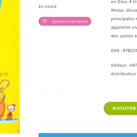
en Dieu. A t
En stock
Moise, Jésu
principales r
Ajouter à mes favoris
approche viv
des autres e
EAN : 97822
éditeur : H
JOUETS
LOISIRS - DOCUMENTAIRES -
LIVRES VIE 
distributeur
SPORT
AJOUTER