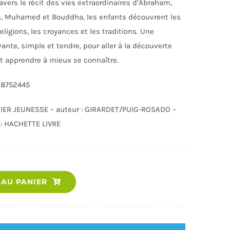
ravers le récit des vies extraordinaires d’Abraham,
s, Muhamed et Bouddha, les enfants découvrent les
eligions, les croyances et les traditions. Une
ante, simple et tendre, pour aller à la découverte
t apprendre à mieux se connaître.
18752445
ATIER JEUNESSE – auteur : GIRARDET/PUIG-ROSADO –
PRATIQUE
LIVRES ET JEUX DE LA CARAÏBE
 : HACHETTE LIVRE
quantité
 AU PANIER
de
1
FOI,
2