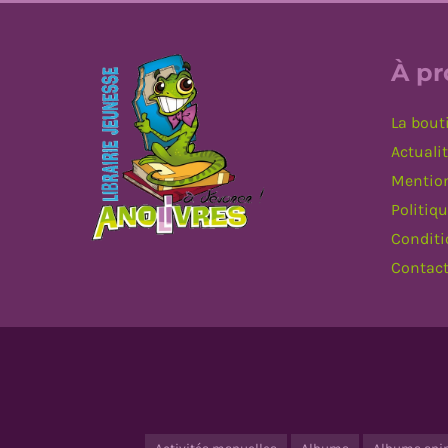
À p
La bout
Actuali
Mention
Politiqu
Conditi
Contac