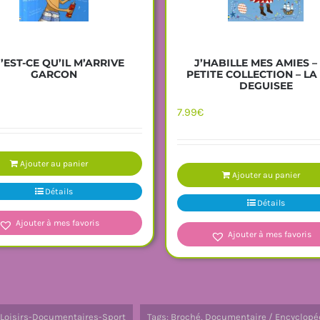
’EST-CE QU’IL M’ARRIVE
J’HABILLE MES AMIES –
GARCON
PETITE COLLECTION – LA
DEGUISEE
7.99
€
Ajouter au panier
Ajouter au panier
Détails
Détails
Ajouter à mes favoris
Ajouter à mes favoris
Loisirs-Documentaires-Sport
Tags:
Broché
,
Documentaire / Encyclopé