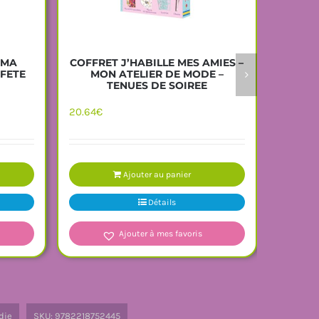
COFFRET J’HABILLE MES AMIES –
 MA
QU’EST
MON ATELIER DE MODE –
 FETE
TENUES DE SOIREE
7.99
€
20.64
€
Ajouter au panier
Détails
Ajouter à mes favoris
die
SKU:
9782218752445