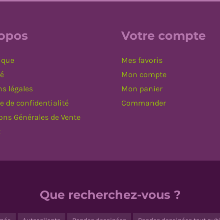
ropos
Votre compte
ique
Mes favoris
té
Mon compte
s légales
Mon panier
e de confidentialité
Commander
ons Générales de Vente
t
Que recherchez-vous ?