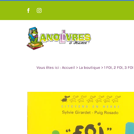
Passer
au
contenu
Vous êtes ici :
Accueil
>
La boutique
>
1 FOI, 2 FOI, 3 FOI
LIVRES POUR ENFANT 0 À 3
LIVRES POUR 
ANS
A