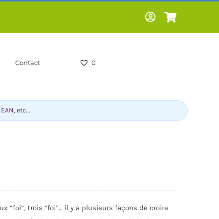
Contact
0
-HUMOUR-
LIVRES SCOLAIRES -
ux “foi”, trois “foi”… il y a plusieurs façons de croire
CS
PARASCOLAIRES