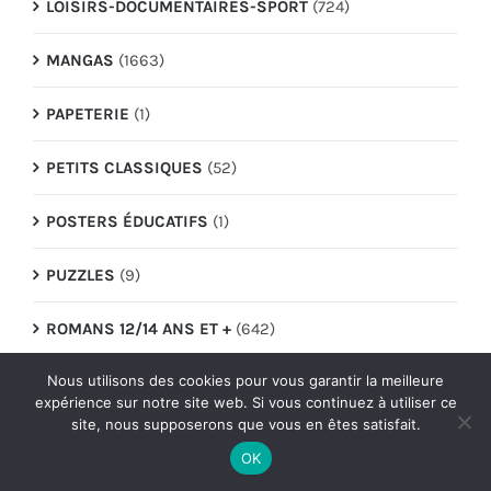
LOISIRS-DOCUMENTAIRES-SPORT
(724)
MANGAS
(1663)
PAPETERIE
(1)
PETITS CLASSIQUES
(52)
POSTERS ÉDUCATIFS
(1)
PUZZLES
(9)
ROMANS 12/14 ANS ET +
(642)
Nous utilisons des cookies pour vous garantir la meilleure
ROMANS 9/12 ANS
(547)
expérience sur notre site web. Si vous continuez à utiliser ce
site, nous supposerons que vous en êtes satisfait.
TATOOS
(12)
OK
VOUS ÊTES LE HÉROS
(18)