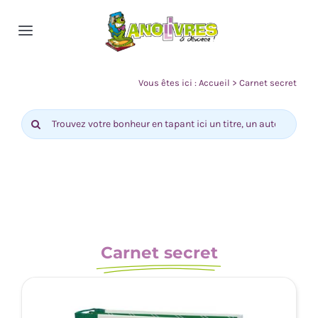
Passer
au
Toggle
contenu
Navigation
Accueil
Vous êtes ici :
Accueil
>
Carnet secret
Rechercher:
Nos rayons
Actualité
Contact
Carnet secret
0