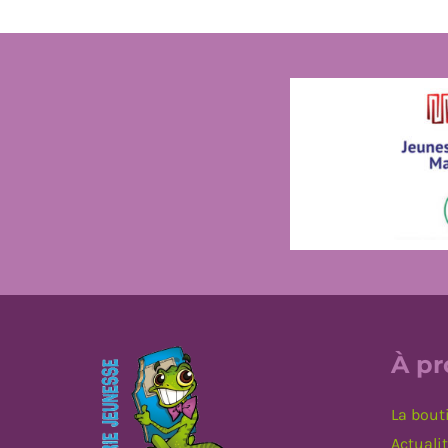
À p
La bout
Actuali