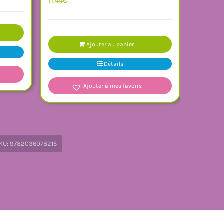
11.44
€
Ajouter au panier
Détails
Ajouter à mes favoris
KU:
9782036078215