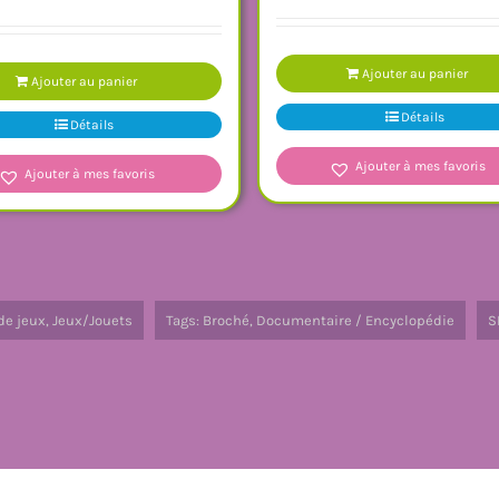
Ajouter au panier
Ajouter au panier
Détails
Détails
Ajouter à mes favoris
Ajouter à mes favoris
de jeux
,
Jeux/Jouets
Tags:
Broché
,
Documentaire / Encyclopédie
S