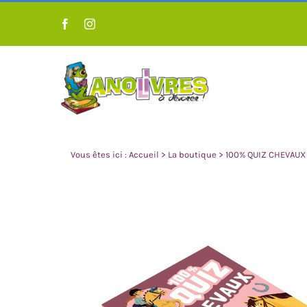
Passer
au
contenu
Vous êtes ici :
Accueil
>
La boutique
>
100% QUIZ CHEVAUX
LIVRES POUR ENFANT 0 À 3
LIVRES POUR 
ANS
A