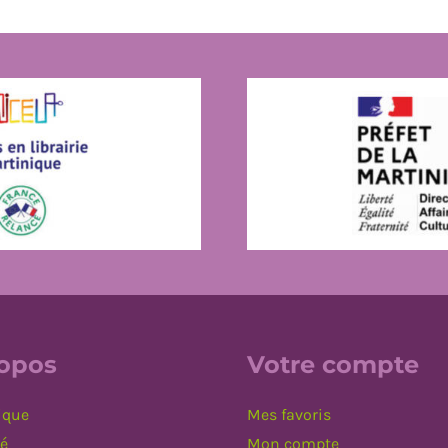
ropos
Votre compte
ique
Mes favoris
té
Mon compte