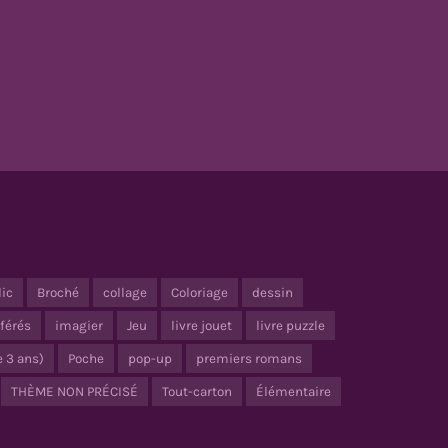
lic
Broché
collage
Coloriage
dessin
férés
imagier
Jeu
livre jouet
livre puzzle
e 3 ans)
Poche
pop-up
premiers romans
THÈME NON PRÉCISÉ
Tout-carton
Élémentaire