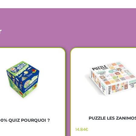
r
PUZZLE LES ZANIMO
00% QUIZ POURQUOI ?
14.84
€