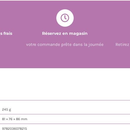
 frais
Réservez en magasin
votre commande prête dans la journée
Retire
245 g
81 × 76 × 86 mm
9782036078215