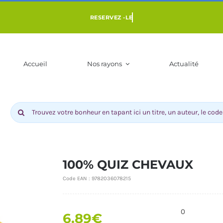
Accueil
Nos rayons
Actualité
Rechercher:
100% QUIZ CHEVAUX
Code EAN :
9782036078215
ENFANT 3 À 10
LIVRES POUR ADOS DÈS 9 ANS
BD-MANGAS
0
NS
COMI
6.89
€