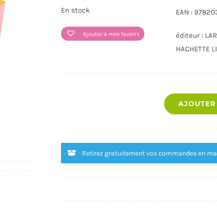
En stock
EAN : 97820
Ajouter à mes favoris
éditeur : LA
HACHETTE L
AJOUTER
JOUETS
LOISIRS - DOCUMENTAIRES -
LIVRES VIE 
SPORT
Retirez gratuitement vos commandes en m