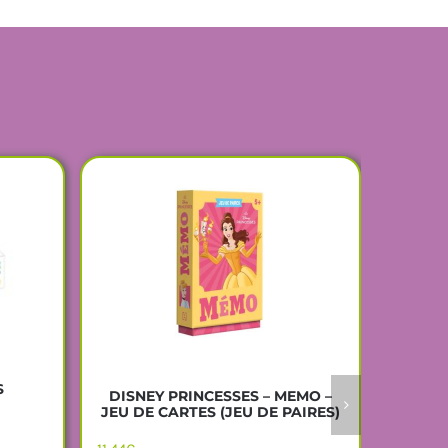
S
DISNEY PRINCESSES – MEMO –
ONE P
JEU DE CARTES (JEU DE PAIRES)
9.09
€