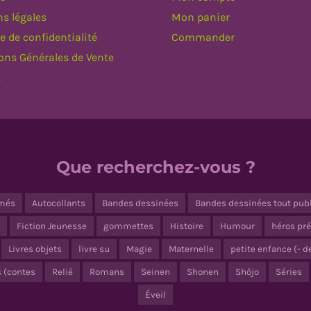
s légales
Mon panier
e de confidentialité
Commander
ons Générales de Vente
t
Que recherchez-vous ?
més
Autocollants
Bandes dessinées
Bandes dessinées tout pub
Fiction Jeunesse
gommettes
Histoire
Humour
héros pré
Livres objets
livre su
Magie
Maternelle
petite enfance (- d
s (contes
Relié
Romans
Seinen
Shonen
Shôjo
Séries
Éveil