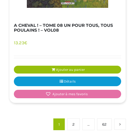
A CHEVAL ! – TOME 08 UN POUR TOUS, TOUS
POULAINS ! – VOL08
13.23
€
Ajouter au panier
Détails
Ajouter à mes favoris
1
2
…
62