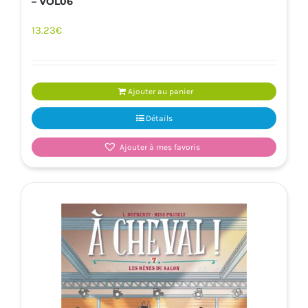
– VOL06
13.23
€
Ajouter au panier
Détails
Ajouter à mes favoris