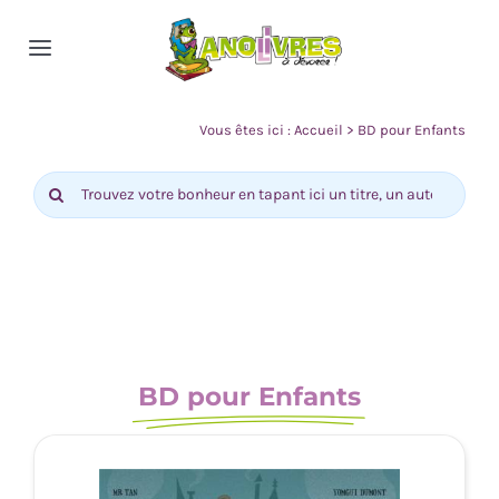
Passer
au
Toggle
contenu
Navigation
Accueil
Vous êtes ici :
Accueil
>
BD pour Enfants
Rechercher:
Nos rayons
Actualité
Contact
BD pour Enfants
0