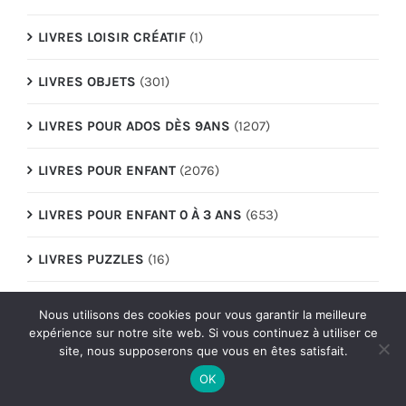
LIVRES LOISIR CRÉATIF
(1)
LIVRES OBJETS
(301)
LIVRES POUR ADOS DÈS 9ANS
(1207)
LIVRES POUR ENFANT
(2076)
LIVRES POUR ENFANT 0 À 3 ANS
(653)
LIVRES PUZZLES
(16)
LIVRES RELIGIEUX
(64)
Nous utilisons des cookies pour vous garantir la meilleure
expérience sur notre site web. Si vous continuez à utiliser ce
LIVRES SCOLAIRES
(163)
site, nous supposerons que vous en êtes satisfait.
OK
LIVRES SCOLAIRES/PARASCOLAIRES
(1650)