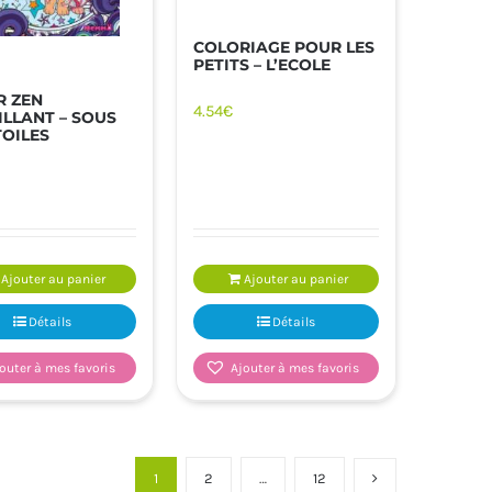
COLORIAGE POUR LES
PETITS – L’ECOLE
R ZEN
4.54
€
ILLANT – SOUS
TOILES
Ajouter au panier
Ajouter au panier
Détails
Détails
outer à mes favoris
Ajouter à mes favoris
1
2
…
12