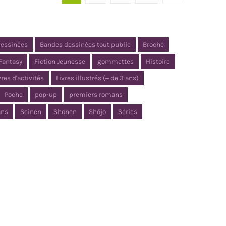
dessinées
Bandes dessinées tout public
Broché
Fantasy
Fiction Jeunesse
gommettes
Histoire
vres d'activités
Livres illustrés (+ de 3 ans)
Poche
pop-up
premiers romans
ns
Seinen
Shonen
Shôjo
Séries