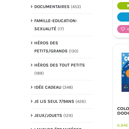
DOCUMENTAIRES
(453)
FAMILLE-EDUCATION-
SEXUALITÉ
(17)
A
HÉROS DES
PETITS/GRANDS
(130)
HÉROS DES TOUT PETITS
(189)
IDÉE CADEAU
(348)
JE LIS SEUL 7/9ANS
(426)
COLO
DODO
JEUX/JOUETS
(129)
6.84
€