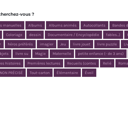
cherchez-vous ?
és manuelles
Albums
Albums animés
Autocollants
Bandes 
Coloriage
dessin
Documentaire / Encyclopédie
fables…)
r
héros préférés
imagier
Jeu
livre jouet
livre puzzle
Li
objets
livre su
Magie
Maternelle
petite enfance (- de 3 ans)
es histoires
Premières lectures
Recueils (contes
Relié
Roma
NON PRÉCISÉ
Tout-carton
Élémentaire
Éveil