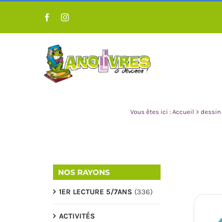
Passer
au
contenu
Vous êtes ici :
Accueil
>
dessin
NOS RAYONS
1ER LECTURE 5/7ANS
(336)
LIVRES POUR ENFANT 0 À 3
LIVRES POUR 
ANS
A
ACTIVITÉS