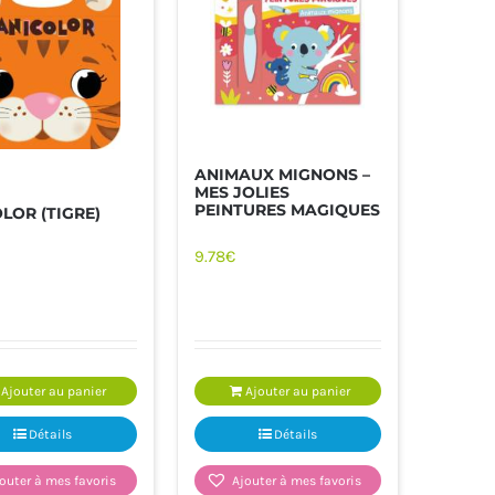
ANIMAUX MIGNONS –
MES JOLIES
PEINTURES MAGIQUES
LOR (TIGRE)
9.78
€
PRATIQUE
LIVRES ET JEUX DE LA CARAÏBE
Ajouter au panier
Ajouter au panier
Détails
Détails
outer à mes favoris
Ajouter à mes favoris