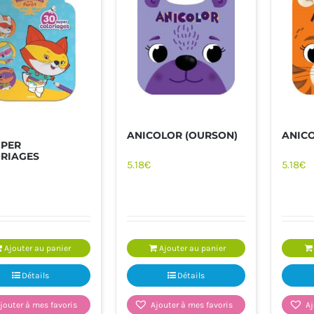
ANICOLOR (OURSON)
ANICO
UPER
RIAGES
JOUETS
LOISIRS - DOCUMENTAIRES -
LIVRES VIE 
5.18
€
5.18
€
SPORT
Ajouter au panier
Ajouter au panier
Détails
Détails
jouter à mes favoris
Ajouter à mes favoris
Aj