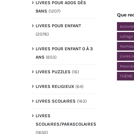
LIVRES POUR ADOS DÈS
9ANS
(1207)
Que re
LIVRES POUR ENFANT
Activit
(2076)
collage
Humou
LIVRES POUR ENFANT 0 À 3
Livres 
ANS
(653)
Premièr
LIVRES PUZZLES
(16)
THÈME 
LIVRES RELIGIEUX
(64)
LIVRES SCOLAIRES
(163)
LIVRES
SCOLAIRES/PARASCOLAIRES
(1650)