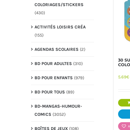
COLORIAGES/STICKERS
(430)
ACTIVITÉS LOISIRS CRÉA
(155)
AGENDAS SCOLAIRES
(2)
30 S
BD POUR ADULTES
(310)
COLO
PAPETERIE
JEUX/
5.69
€
BD POUR ENFANTS
(979)
BD POUR TOUS
(89)
BD-MANGAS-HUMOUR-
COMICS
(3052)
A
BOÎTES DE JEUX
(108)