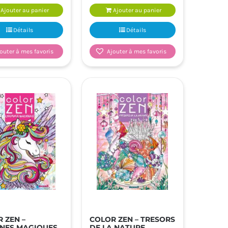
Ajouter au panier
Ajouter au panier
Détails
Détails
outer à mes favoris
Ajouter à mes favoris
 ZEN –
COLOR ZEN – TRESORS
RNES MAGIQUES
DE LA NATURE