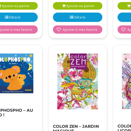
Ajouter au panier
Ajouter au panier
Détails
Détails
jouter à mes favoris
Ajouter à mes favoris
Aj
PHOSPHO – AU
 !
COLOR
COLOR ZEN – JARDIN
LICO
MAGIQUE