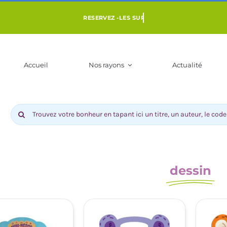
Accueil
Nos rayons
Actualité
Rechercher:
dessin
ENFANT 3 À 10
LIVRES POUR ADOS DÈS 9 ANS
BD-MANGAS
NS
COMI