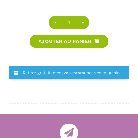
quantité
de
AJOUTER AU PANIER
AJAX
ET
SA
BANDE
Retirez gratuitement vos commandes en magasin
-
ET
PLUMES
SI
AFFINITES
-
TOME