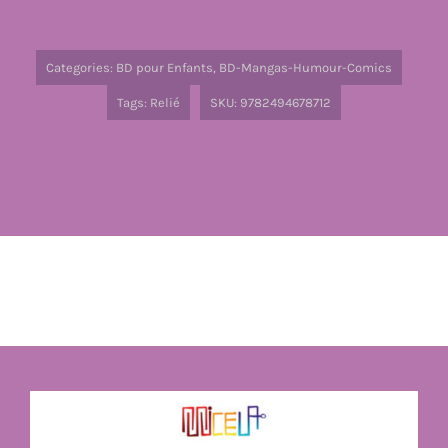
Categories:
BD pour Enfants
,
BD-Mangas-Humour-Comics
Tags:
Relié
SKU:
9782494678712