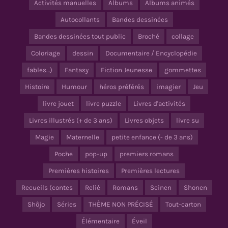
Activités manuelles
Albums
Albums animés
Autocollants
Bandes dessinées
Bandes dessinées tout public
Broché
collage
Coloriage
dessin
Documentaire / Encyclopédie
fables…)
Fantasy
Fiction Jeunesse
gommettes
Histoire
Humour
héros préférés
imagier
Jeu
livre jouet
livre puzzle
Livres d'activités
Livres illustrés (+ de 3 ans)
Livres objets
livre su
Magie
Maternelle
petite enfance (- de 3 ans)
Poche
pop-up
premiers romans
Premières histoires
Premières lectures
Recueils (contes
Relié
Romans
Seinen
Shonen
Shôjo
Séries
THÈME NON PRÉCISÉ
Tout-carton
Élémentaire
Éveil