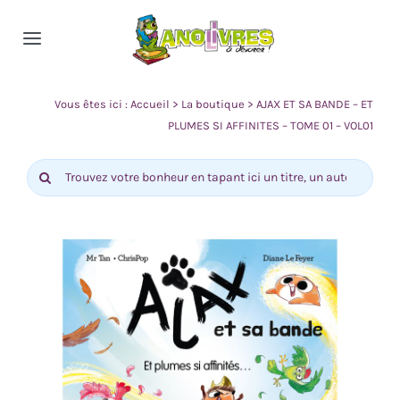
Passer
au
Toggle
contenu
Navigation
Accueil
Vous êtes ici :
Accueil
>
La boutique
>
AJAX ET SA BANDE – ET
PLUMES SI AFFINITES – TOME 01 – VOL01
Nos rayons
Rechercher:
Actualité
Contact
0