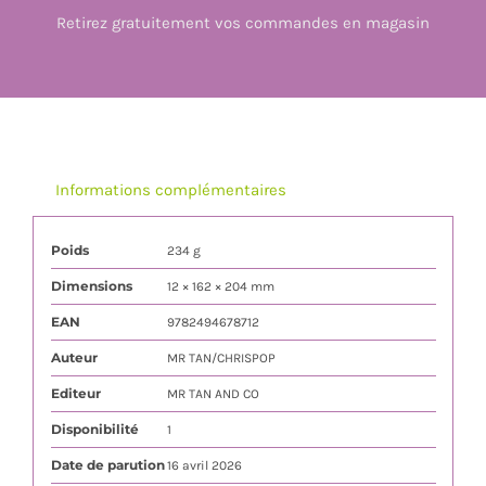
Retirez gratuitement vos commandes en magasin
Informations complémentaires
Poids
234 g
Dimensions
12 × 162 × 204 mm
EAN
9782494678712
Auteur
MR TAN/CHRISPOP
Editeur
MR TAN AND CO
Disponibilité
1
Date de parution
16 avril 2026