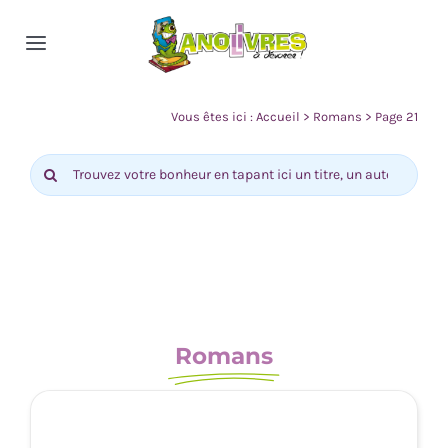
Passer
au
Toggle
contenu
Navigation
Accueil
Vous êtes ici :
Accueil
>
Romans
>
Page 21
Rechercher:
Nos rayons
Actualité
Contact
Romans
0