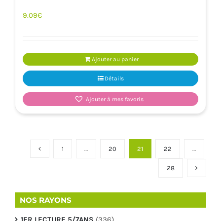
9.09
€
Ajouter au panier
Détails
Ajouter à mes favoris
1
…
20
21
22
…
28
NOS RAYONS
1ER LECTURE 5/7ANS
(336)