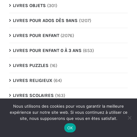
LIVRES OBJETS
(301)
LIVRES POUR ADOS DÈS 9ANS
(1207)
LIVRES POUR ENFANT
(2076)
LIVRES POUR ENFANT 0 À 3 ANS
(653)
LIVRES PUZZLES
(16)
LIVRES RELIGIEUX
(64)
LIVRES SCOLAIRES
(163)
Nous utilisons des cookies pour vous garantir la meilleure
LIVRES SCOLAIRES/PARASCOLAIRES
(1650)
expérience sur notre site web. Si vous continuez à utiliser ce
site, nous supposerons que vous en êtes satisfait.
LIVRES SONORES/CD
(178)
OK