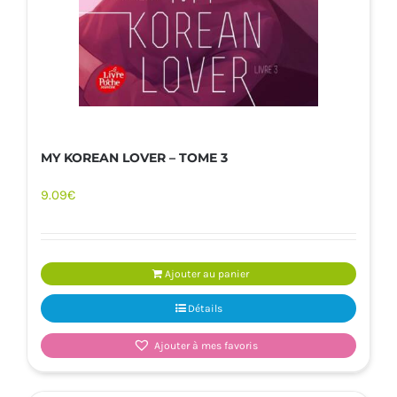
MY KOREAN LOVER – TOME 3
9.09
€
Ajouter au panier
Détails
Ajouter à mes favoris