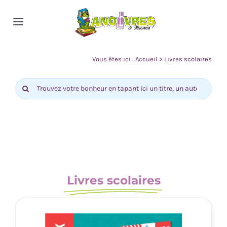
Passer
au
Toggle
contenu
Navigation
Accueil
Vous êtes ici :
Accueil
>
Livres scolaires
Rechercher:
Nos rayons
Actualité
Contact
Livres scolaires
0