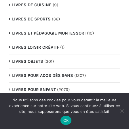
LIVRES DE CUISINE
(9)
LIVRES DE SPORTS
(36)
LIVRES ET PÉDAGOGIE MONTESSORI
(10)
LIVRES LOISIR CRÉATIF
(1)
LIVRES OBJETS
(301)
LIVRES POUR ADOS DÈS 9ANS
(1207)
LIVRES POUR ENFANT
(2076)
Nous utilisons des cookies pour vous garantir la meilleure
LIVRES POUR ENFANT 0 À 3 ANS
(653)
expérience sur notre site web. Si vous continuez à utiliser ce
site, nous supposerons que vous en êtes satisfait.
LIVRES PUZZLES
(16)
OK