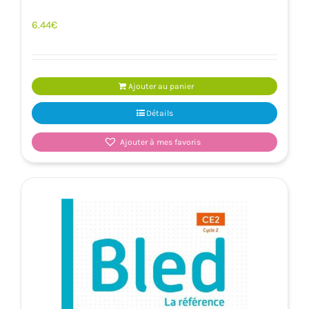
6.44
€
Ajouter au panier
Détails
Ajouter à mes favoris