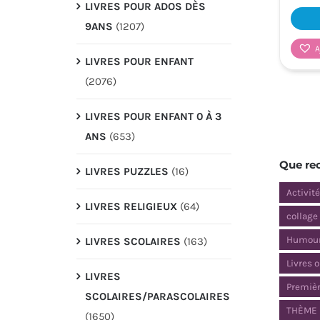
LIVRES POUR ADOS DÈS
9ANS
(1207)
A
LIVRES POUR ENFANT
(2076)
LIVRES POUR ENFANT 0 À 3
ANS
(653)
Que re
LIVRES PUZZLES
(16)
Activit
LIVRES RELIGIEUX
(64)
collage
Humou
LIVRES SCOLAIRES
(163)
Livres 
LIVRES
Premièr
SCOLAIRES/PARASCOLAIRES
THÈME 
(1650)