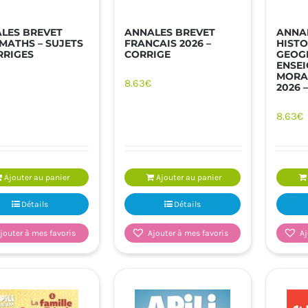
LES BREVET
ANNALES BREVET
ANNA
 MATHS – SUJETS
FRANCAIS 2026 –
HISTO
RRIGES
CORRIGE
GEOG
ENSE
MORAL
8.63
€
2026 
8.63
€
Ajouter au panier
Ajouter au panier
Détails
Détails
jouter à mes favoris
Ajouter à mes favoris
Aj