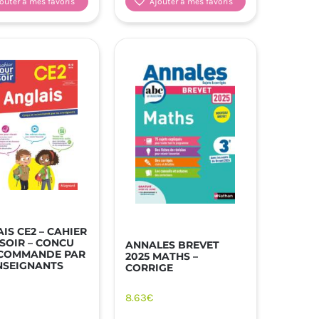
outer à mes favoris
Ajouter à mes favoris
IS CE2 – CAHIER
SOIR – CONCU
ANNALES BREVET
ECOMMANDE PAR
2025 MATHS –
NSEIGNANTS
CORRIGE
8.63
€