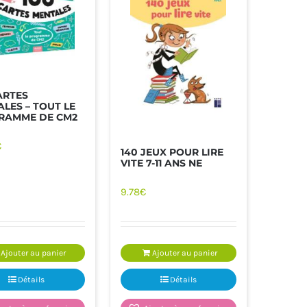
ARTES
LES – TOUT LE
RAMME DE CM2
€
140 JEUX POUR LIRE
PRATIQUE
LIVRES ET JEUX DE LA CARAÏBE
VITE 7-11 ANS NE
9.78
€
Ajouter au panier
Ajouter au panier
Détails
Détails