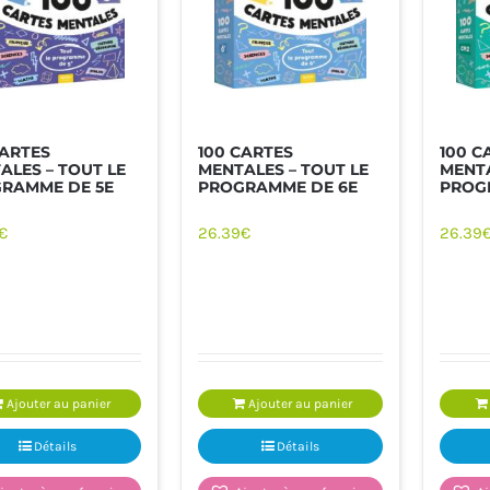
CARTES
100 CARTES
100 C
ALES – TOUT LE
MENTALES – TOUT LE
MENTA
RAMME DE 5E
PROGRAMME DE 6E
PROG
€
26.39
€
26.39
JOUETS
LOISIRS - DOCUMENTAIRES -
LIVRES VIE 
SPORT
Ajouter au panier
Ajouter au panier
Détails
Détails