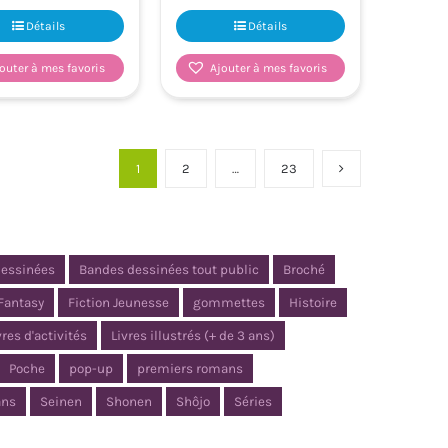
Détails
Détails
outer à mes favoris
Ajouter à mes favoris
1
2
…
23
dessinées
Bandes dessinées tout public
Broché
Fantasy
Fiction Jeunesse
gommettes
Histoire
vres d'activités
Livres illustrés (+ de 3 ans)
Poche
pop-up
premiers romans
ns
Seinen
Shonen
Shôjo
Séries