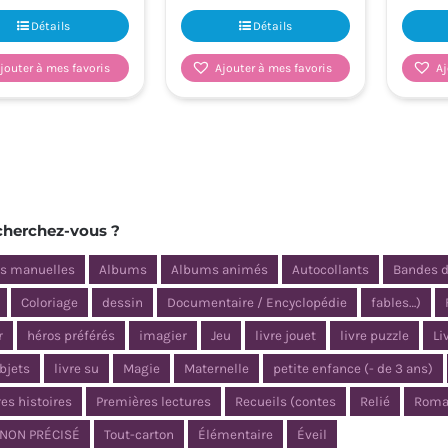
Détails
Détails
jouter à mes favoris
Ajouter à mes favoris
Aj
cherchez-vous ?
és manuelles
Albums
Albums animés
Autocollants
Bandes 
Coloriage
dessin
Documentaire / Encyclopédie
fables…)
r
héros préférés
imagier
Jeu
livre jouet
livre puzzle
Li
objets
livre su
Magie
Maternelle
petite enfance (- de 3 ans)
es histoires
Premières lectures
Recueils (contes
Relié
Roma
NON PRÉCISÉ
Tout-carton
Élémentaire
Éveil