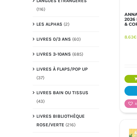
LANGUES ÉTRANGÉRES
(116)
ANNA
2026
LES ALPHAS
(2)
& CO
8.63
€
LIVRES 0/3 ANS
(60)
LIVRES 3-10ANS
(685)
LIVRES À FLAPS/POP UP
(37)
LIVRES BAIN OU TISSUS
(43)
A
LIVRES BIBLIOTHÈQUE
ROSE/VERTE
(216)