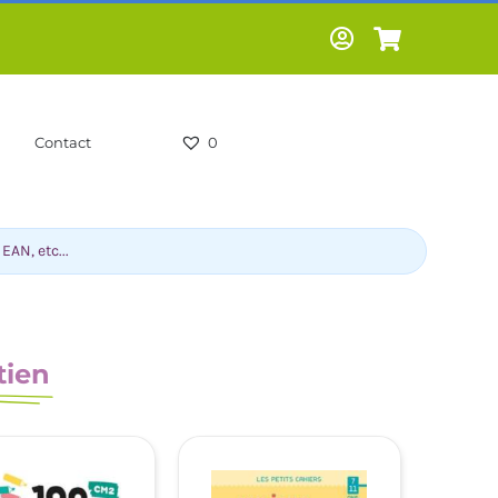
Contact
0
tien
-HUMOUR-
LIVRES SCOLAIRES -
CS
PARASCOLAIRES