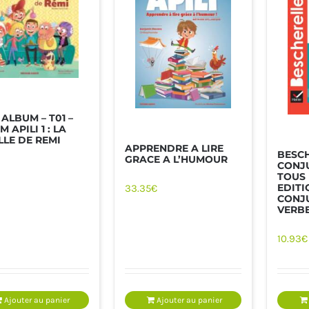
 ALBUM – T01 –
 APILI 1 : LA
LLE DE REMI
APPRENDRE A LIRE
BESCH
GRACE A L’HUMOUR
CONJ
TOUS 
EDITI
33.35
€
CONJ
VERB
10.93
€
Ajouter au panier
Ajouter au panier