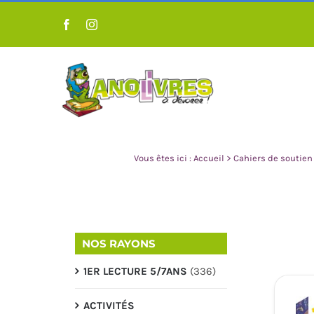
Passer
au
contenu
Vous êtes ici :
Accueil
>
Cahiers de soutien
NOS RAYONS
1ER LECTURE 5/7ANS
(336)
LIVRES POUR ENFANT 0 À 3
LIVRES POUR 
ANS
A
ACTIVITÉS