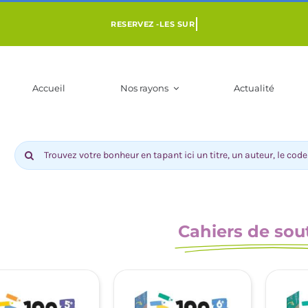
Accueil
Nos rayons
Actualité
Rechercher:
Cahiers de sou
ENFANT 3 À 10
LIVRES POUR ADOS DÈS 9 ANS
BD-MANGAS
NS
COMI