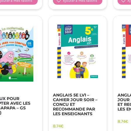
jouter à mes favoris
Ajouter à mes favoris
Aj
ANGLAIS 5E LV1 –
ANGLA
EUX POUR
CAHIER JOUR SOIR –
JOUR 
TER AVEC LES
CONCU ET
ET R
APAPA – GS
RECOMMANDE PAR
LES E
)
LES ENSEIGNANTS
8.74
€
8.74
€