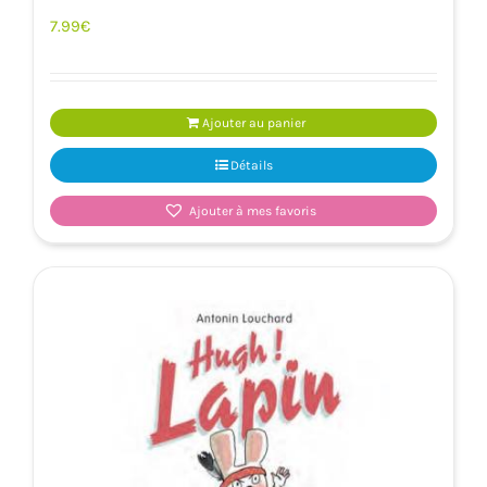
7.99
€
Ajouter au panier
Détails
Ajouter à mes favoris