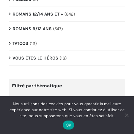
ROMANS 12/14 ANS ET +
(642)
ROMANS 9/12 ANS
(547)
TATOOS
(12)
VOUS ÊTES LE HÉROS
(18)
Filtré par thématique

Nous utilisons des cookies pour vous garantir la meilleure
Libellé du thème
expérience sur notre site web. Si vous continuez à utiliser ce
site, nous supposerons que vous en êtes satisfait.
OK
Filtré par auteur