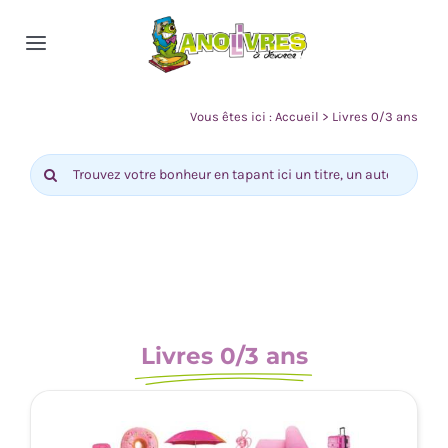
Passer
au
Toggle
contenu
Navigation
Accueil
Vous êtes ici :
Accueil
>
Livres 0/3 ans
Rechercher:
Nos rayons
Actualité
Contact
Livres 0/3 ans
0