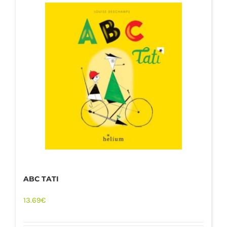
ABC TATI
13.69
€