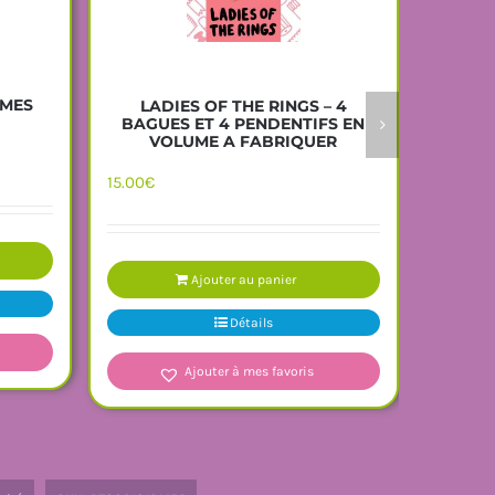
 MES
LADIES OF THE RINGS – 4
LE LI
BAGUES ET 4 PENDENTIFS EN
DO
VOLUME A FABRIQUER
14.38
€
15.00
€
Ajouter au panier
Détails
Ajouter à mes favoris