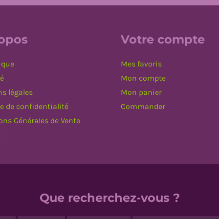
ropos
Votre compte
ique
Mes favoris
té
Mon compte
s légales
Mon panier
e de confidentialité
Commander
ons Générales de Vente
t
Que recherchez-vous ?