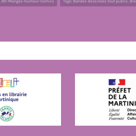
,
BD-Mangas-Humour-Comics
Tags:
Bandes dessinées tout public
,
Bro