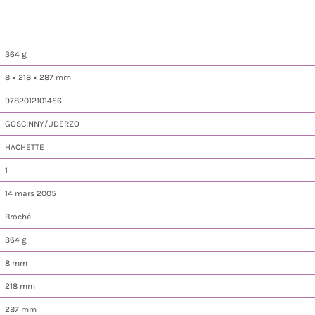
364 g
8 × 218 × 287 mm
9782012101456
GOSCINNY/UDERZO
HACHETTE
1
14 mars 2005
Broché
364 g
8 mm
218 mm
287 mm