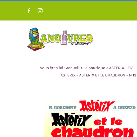
Passer
au
contenu
Vous êtes ici :
Accueil
>
La boutique
>
ASTERIX – T13 –
ASTERIX – ASTERIX ET LE CHAUDRON – N 13
LIVRES POUR ENFANT 0 À 3
LIVRES POUR 
ANS
A