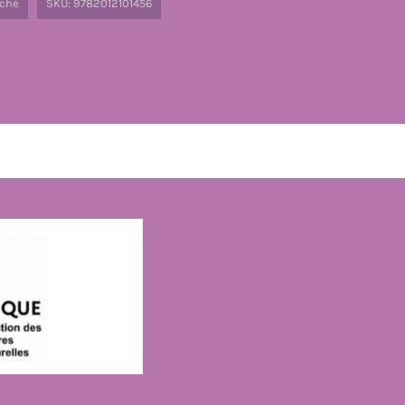
ché
SKU:
9782012101456