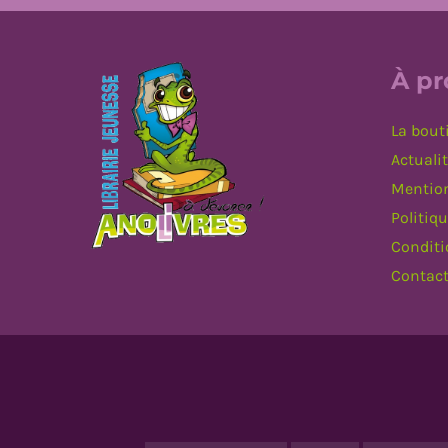
À p
La bout
Actuali
Mention
Politiqu
Conditi
Contac