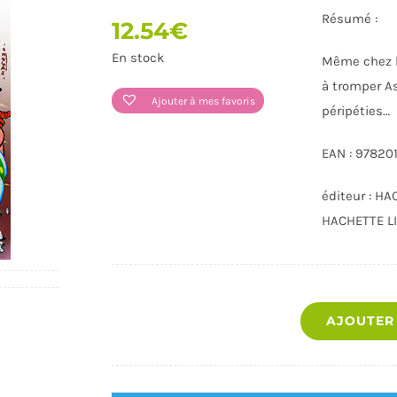
Résumé :
12.54
€
En stock
Même chez le
à tromper As
Ajouter à mes favoris
péripéties…
EAN : 97820
éditeur : HA
JOUETS
LOISIRS - DOCUMENTAIRES -
LIVRES VIE 
HACHETTE L
SPORT
AJOUTER