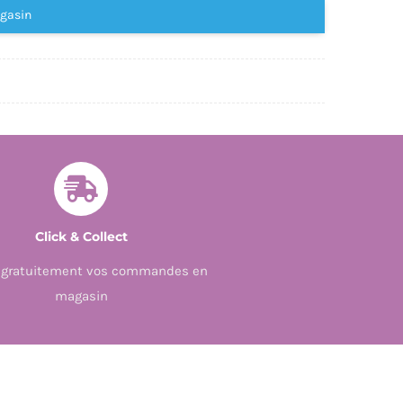
agasin
-
ASTERIX
-
ASTERIX
ET
LE
CHAUDRON
-
N
Click & Collect
13
z gratuitement vos commandes en
magasin