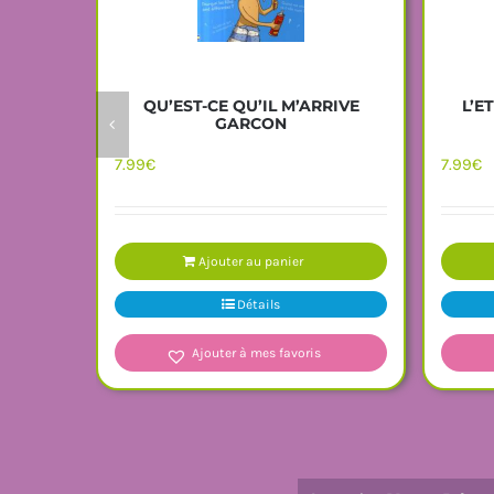
QU’EST-CE QU’IL M’ARRIVE
L’E
GARCON
7.99
€
7.99
€
Ajouter au panier
Détails
Ajouter à mes favoris