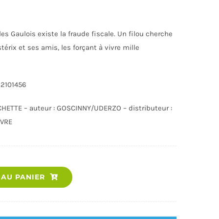
s Gaulois existe la fraude fiscale. Un filou cherche
térix et ses amis, les forçant à vivre mille
12101456
CHETTE – auteur : GOSCINNY/UDERZO – distributeur :
PRATIQUE
LIVRES ET JEUX DE LA CARAÏBE
IVRE
quantité
 AU PANIER
de
ASTERIX
-
T13