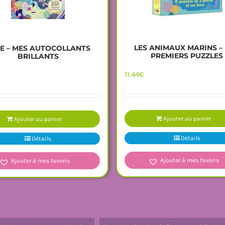
LES ANIMAUX MARINS –
TE – MES AUTOCOLLANTS
PREMIERS PUZZLES
BRILLANTS
11.44
€
Ajouter au panier
Ajouter au panier
Détails
Détails
Ajouter à mes favoris
Ajouter à mes favoris