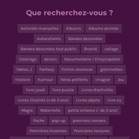
Que recherchez-vous ?
Activités manuelles
Albums
Albums animés
Autocollants
Bandes dessinées
Bandes dessinées tout public
Broché
collage
Coloriage
dessin
Documentaire / Encyclopédie
fables…)
Fantasy
Fiction Jeunesse
gommettes
Histoire
Humour
héros préférés
imagier
Jeu
livre jouet
livre puzzle
Livres d'activités
Livres illustrés (+ de 3 ans)
Livres objets
livre su
Magie
Maternelle
petite enfance (- de 3 ans)
Poche
pop-up
premiers romans
Premières histoires
Premières lectures