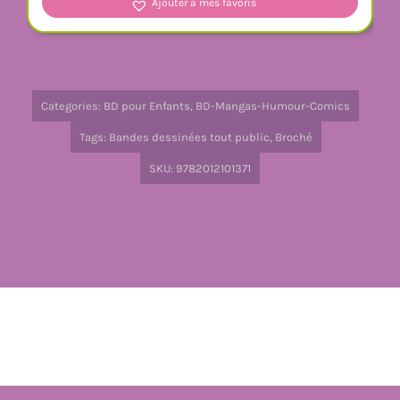
Ajouter à mes favoris
Categories:
BD pour Enfants
,
BD-Mangas-Humour-Comics
Tags:
Bandes dessinées tout public
,
Broché
SKU:
9782012101371