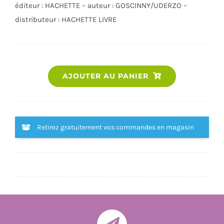
éditeur : HACHETTE – auteur : GOSCINNY/UDERZO –
distributeur : HACHETTE LIVRE
quantité
AJOUTER AU PANIER
de
ASTERIX
-
T05
Retirez gratuitement vos commandes en magasin
-
ASTERIX
-
LE
TOUR
DE
GAULE