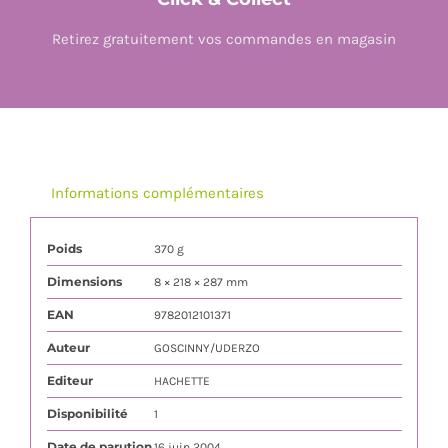
Retirez gratuitement vos commandes en magasin
Informations complémentaires
Poids
370 g
Dimensions
8 × 218 × 287 mm
EAN
9782012101371
Auteur
GOSCINNY/UDERZO
Editeur
HACHETTE
Disponibilité
1
Date de parution
16 juin 2004