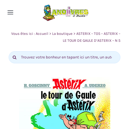
Passer
au
Toggle
contenu
Navigation
Accueil
Vous êtes ici :
Accueil
>
La boutique
>
ASTERIX – T05 – ASTERIX –
LE TOUR DE GAULE D’ASTERIX – N 5
Nos rayons
Rechercher:
Actualité
Contact
0