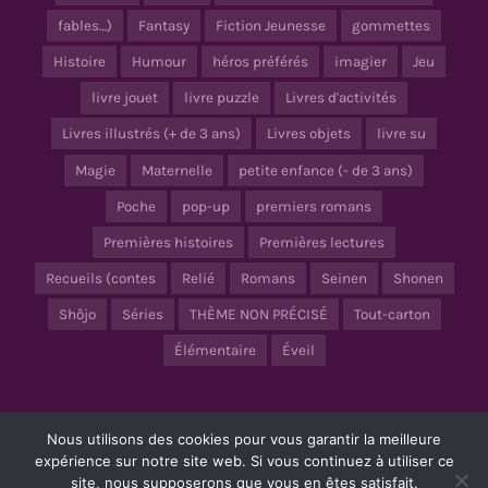
fables…)
Fantasy
Fiction Jeunesse
gommettes
Histoire
Humour
héros préférés
imagier
Jeu
livre jouet
livre puzzle
Livres d'activités
Livres illustrés (+ de 3 ans)
Livres objets
livre su
Magie
Maternelle
petite enfance (- de 3 ans)
Poche
pop-up
premiers romans
Premières histoires
Premières lectures
Recueils (contes
Relié
Romans
Seinen
Shonen
Shôjo
Séries
THÈME NON PRÉCISÉ
Tout-carton
Élémentaire
Éveil
Nous utilisons des cookies pour vous garantir la meilleure
© Copyright 2020 – 2024 |
Mentions Légales
– Tous droits réservés |
Tortue Agile
expérience sur notre site web. Si vous continuez à utiliser ce
site, nous supposerons que vous en êtes satisfait.