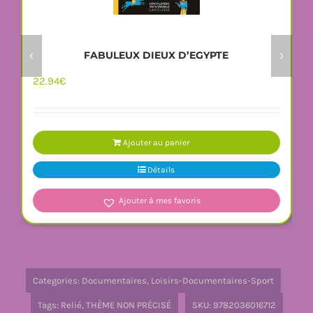
FABULEUX DIEUX D’EGYPTE
22.94
€
Ajouter au panier
Détails
Ajouter à mes favoris
Categories:
Documentaires
,
Loisirs-Documentaires-Sport
Tags:
Relié
,
THÈME NON PRÉCISÉ
SKU:
9782036016712