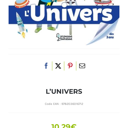
L’UNIVERS
Code EAN :
9782036016712
10.29
€