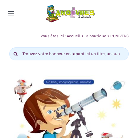
Passer
au
Toggle
contenu
Navigation
Accueil
Vous êtes ici :
Accueil
>
La boutique
>
L’UNIVERS
Rechercher:
Nos rayons
Actualité
Contact
0