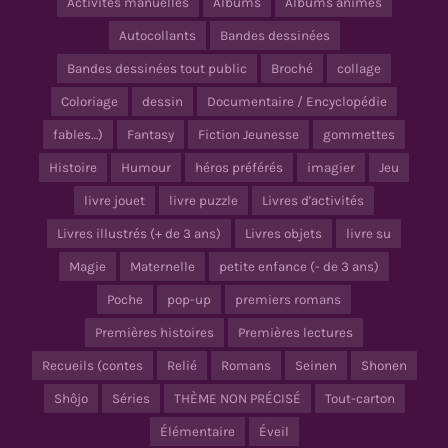
Activités manuelles
Albums
Albums animés
Autocollants
Bandes dessinées
Bandes dessinées tout public
Broché
collage
Coloriage
dessin
Documentaire / Encyclopédie
fables…)
Fantasy
Fiction Jeunesse
gommettes
Histoire
Humour
héros préférés
imagier
Jeu
livre jouet
livre puzzle
Livres d'activités
Livres illustrés (+ de 3 ans)
Livres objets
livre su
Magie
Maternelle
petite enfance (- de 3 ans)
Poche
pop-up
premiers romans
Premières histoires
Premières lectures
Recueils (contes
Relié
Romans
Seinen
Shonen
Shôjo
Séries
THÈME NON PRÉCISÉ
Tout-carton
Élémentaire
Éveil