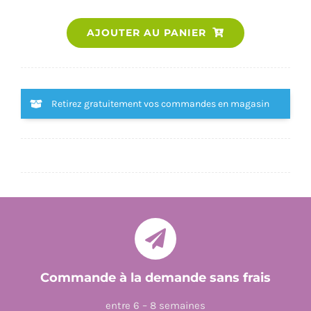
quantité
AJOUTER AU PANIER
de
LA
NUIT
Retirez gratuitement vos commandes en magasin
Commande à la demande sans frais
entre 6 – 8 semaines