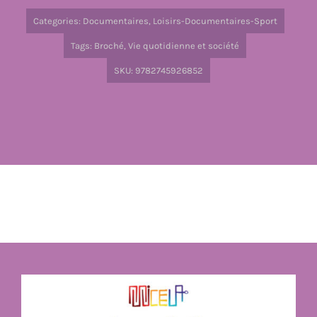
Categories:
Documentaires
,
Loisirs-Documentaires-Sport
Tags:
Broché
,
Vie quotidienne et société
SKU:
9782745926852