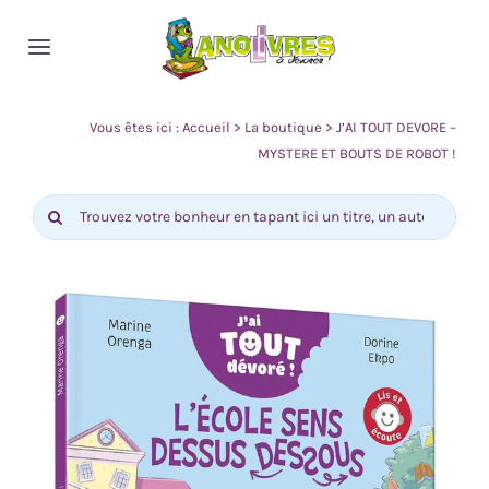
Passer
au
Toggle
contenu
Navigation
Accueil
Vous êtes ici :
Accueil
>
La boutique
>
J’AI TOUT DEVORE –
MYSTERE ET BOUTS DE ROBOT !
Nos rayons
Rechercher:
Actualité
Contact
0