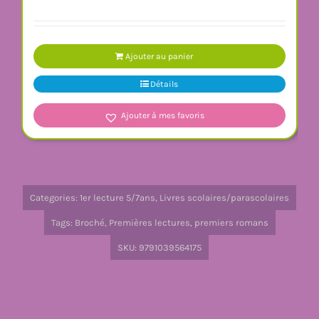
Ajouter au panier
Détails
Ajouter à mes favoris
Categories:
1er lecture 5/7ans
,
Livres scolaires/parascolaires
Tags:
Broché
,
Premières lectures
,
premiers romans
SKU:
9791039564175