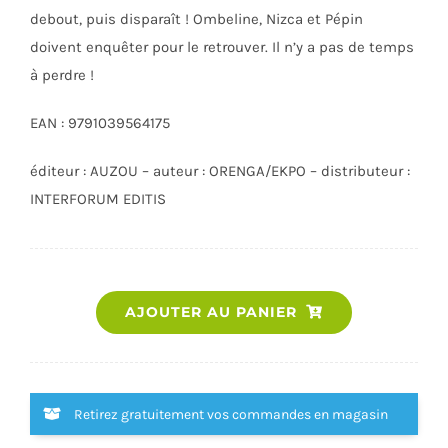
debout, puis disparaît ! Ombeline, Nizca et Pépin
doivent enquêter pour le retrouver. Il n’y a pas de temps
à perdre !
EAN : 9791039564175
éditeur : AUZOU – auteur : ORENGA/EKPO – distributeur :
INTERFORUM EDITIS
quantité
AJOUTER AU PANIER
de
J'AI
TOUT
DEVORE
Retirez gratuitement vos commandes en magasin
-