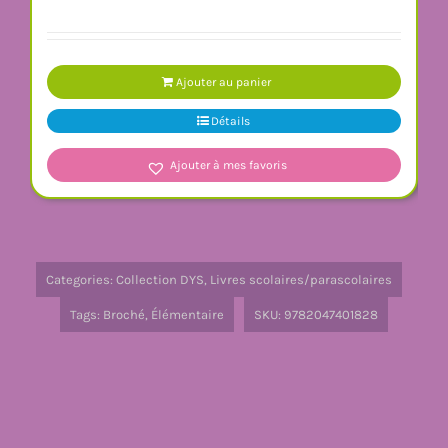
Ajouter au panier
Détails
Ajouter à mes favoris
Categories:
Collection DYS
,
Livres scolaires/parascolaires
Tags:
Broché
,
Élémentaire
SKU:
9782047401828