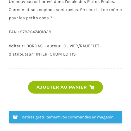
Un nouveau est arrivé dans l’école des P’tites Poules.
Carmen et ses copines sont ravies. En sera-t-il de même
pour les petits coqs ?
EAN : 9782047401828
éditeur : BORDAS – auteur : OLIVIER/RAUFFLET –
distributeur : INTERFORUM EDITIS
quantité
AJOUTER AU PANIER
de
COCORICO
JE
SAIS
Retirez gratuitement vos commandes en magasin
LIRE
!