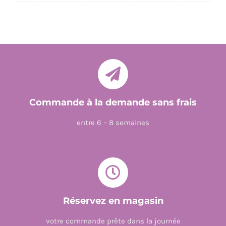
1RES
LECTURES
AVEC
LES
P'TITES
POULES
-
Commande à la demande sans frais
LE
entre 6 – 8 semaines
NOUVEAU
NIVEAU
2
DYS
Réservez en magasin
votre commande prête dans la journée