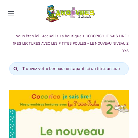
Passer
au
Toggle
contenu
Navigation
Accueil
Vous êtes ici :
Accueil
>
La boutique
>
COCORICO JE SAIS LIRE !
1RES LECTURES AVEC LES P’TITES POULES – LE NOUVEAU NIVEAU 2
DYS
Nos rayons
Rechercher:
Actualité
Contact
0