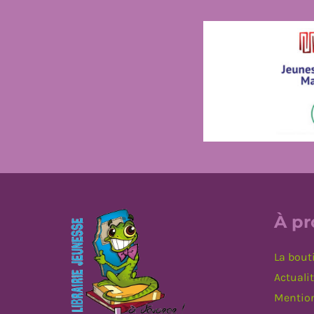
À p
La bout
Actuali
Mention