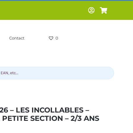
Contact
0
6 – LES INCOLLABLES –
PETITE SECTION – 2/3 ANS
-HUMOUR-
LIVRES SCOLAIRES -
CS
PARASCOLAIRES