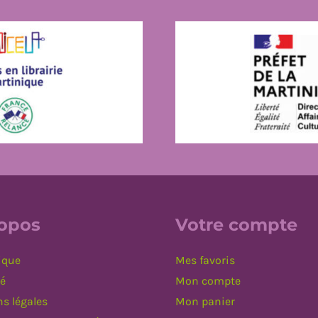
ropos
Votre compte
ique
Mes favoris
té
Mon compte
s légales
Mon panier