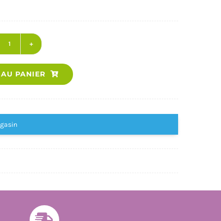
quantité
de
 AU PANIER
CAHIER
DE
VACANCES
2026
agasin
-
LES
INCOLLABLES
-
TOUTE
PETITE
SECTION