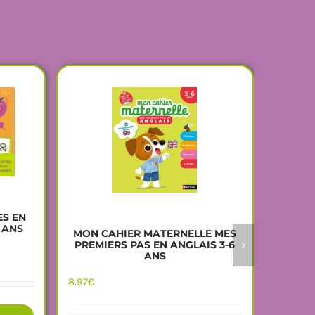
ES EN
 ANS
MON CAHIER MATERNELLE MES
LA M
PREMIERS PAS EN ANGLAIS 3-6
GRAN
ANS
8.97
€
9.09
€