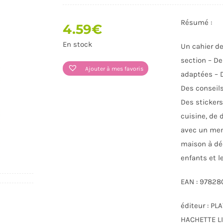
Résumé :
4.59
€
En stock
Un cahier de
section – De
Ajouter à mes favoris
adaptées – 
Des conseils
Des stickers
cuisine, de
JOUETS
LOISIRS - DOCUMENTAIRES -
LIVRES VIE 
SPORT
avec un memo
maison à déc
enfants et l
EAN : 9782
éditeur : PL
HACHETTE L