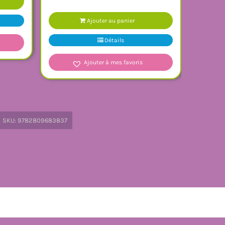
Ajouter au panier
Détails
Ajouter à mes favoris
SKU:
9782809683837