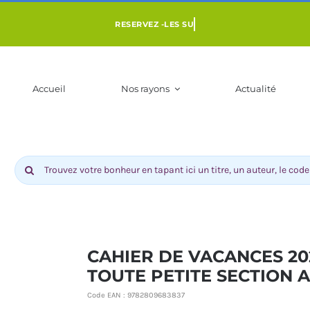
Accueil
Nos rayons
Actualité
Rechercher:
CAHIER DE VACANCES 202
TOUTE PETITE SECTION A 
ENFANT 3 À 10
LIVRES POUR ADOS DÈS 9 ANS
BD-MANGAS
NS
COMI
Code EAN :
9782809683837