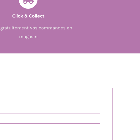
A
PETITE
Click & Collect
SECTION
z gratuitement vos commandes en
-
magasin
2/3
ANS