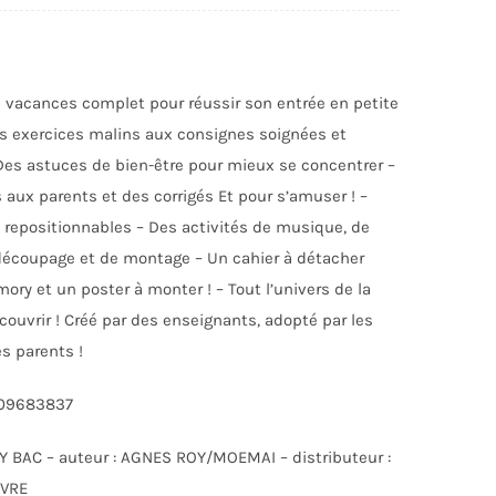
 vacances complet pour réussir son entrée en petite
s exercices malins aux consignes soignées et
Des astuces de bien-être pour mieux se concentrer –
 aux parents et des corrigés Et pour s’amuser ! –
 repositionnables – Des activités de musique, de
 découpage et de montage – Un cahier à détacher
PRATIQUE
LIVRES ET JEUX DE LA CARAÏBE
ry et un poster à monter ! – Tout l’univers de la
ouvrir ! Créé par des enseignants, adopté par les
es parents !
809683837
AY BAC – auteur : AGNES ROY/MOEMAI – distributeur :
IVRE