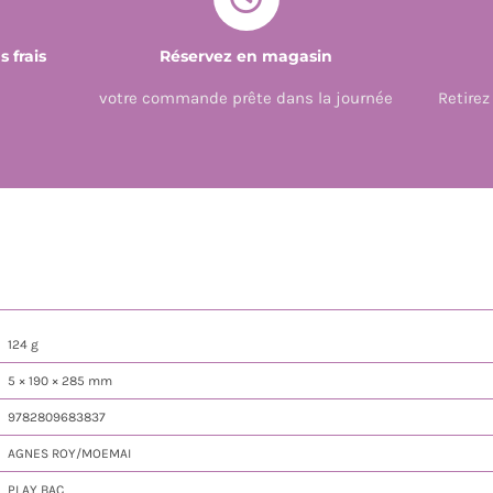
 frais
Réservez en magasin
votre commande prête dans la journée
Retire
124 g
5 × 190 × 285 mm
9782809683837
AGNES ROY/MOEMAI
PLAY BAC