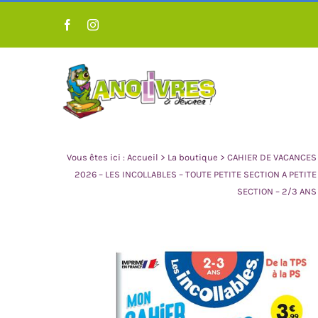
Passer
au
contenu
Vous êtes ici :
Accueil
>
La boutique
>
CAHIER DE VACANCES
2026 – LES INCOLLABLES – TOUTE PETITE SECTION A PETITE
SECTION – 2/3 ANS
LIVRES POUR ENFANT 0 À 3
LIVRES POUR 
ANS
A