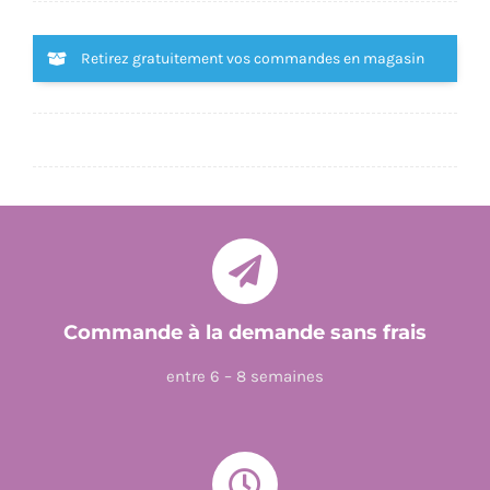
MATERNELLES
-
Retirez gratuitement vos commandes en magasin
MES
ACTIVITES
EFFACABLES
-
GRANDE
SECTION
Commande à la demande sans frais
entre 6 – 8 semaines