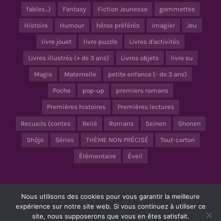
fables…)
Fantasy
Fiction Jeunesse
gommettes
Histoire
Humour
héros préférés
imagier
Jeu
livre jouet
livre puzzle
Livres d'activités
Livres illustrés (+ de 3 ans)
Livres objets
livre su
Magie
Maternelle
petite enfance (- de 3 ans)
Poche
pop-up
premiers romans
Premières histoires
Premières lectures
Recueils (contes
Relié
Romans
Seinen
Shonen
Shôjo
Séries
THÈME NON PRÉCISÉ
Tout-carton
Élémentaire
Éveil
Nous utilisons des cookies pour vous garantir la meilleure
© Copyright 2020 – 2024 |
Mentions Légales
– Tous droits réservés |
Tortue Agile
expérience sur notre site web. Si vous continuez à utiliser ce
site, nous supposerons que vous en êtes satisfait.