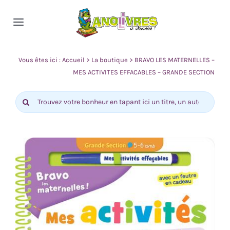
Passer
au
Toggle
contenu
Navigation
Accueil
Vous êtes ici :
Accueil
>
La boutique
>
BRAVO LES MATERNELLES –
MES ACTIVITES EFFACABLES – GRANDE SECTION
Nos rayons
Rechercher:
Actualité
Contact
0