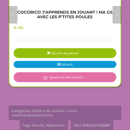
COCORICO J’APPRENDS EN JOUANT ! MA GS
AVEC LES P’TITES POULES
9.14
€
Ajouter au panier
Détails
Ajouter à mes favoris
Categories:
Cahiers de soutien
,
Livres
scolaires/parascolaires
Tags:
Broché
,
Maternelle
SKU:
9782047358887