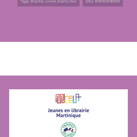
Tags:
Broché
,
Livres d'activités
SKU:
9791070161104