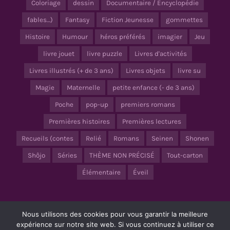
Coloriage
dessin
Documentaire / Encyclopédie
fables…)
Fantasy
Fiction Jeunesse
gommettes
Histoire
Humour
héros préférés
imagier
Jeu
livre jouet
livre puzzle
Livres d'activités
Livres illustrés (+ de 3 ans)
Livres objets
livre su
Magie
Maternelle
petite enfance (- de 3 ans)
Poche
pop-up
premiers romans
Premières histoires
Premières lectures
Recueils (contes
Relié
Romans
Seinen
Shonen
Shôjo
Séries
THÈME NON PRÉCISÉ
Tout-carton
Élémentaire
Éveil
Nous utilisons des cookies pour vous garantir la meilleure
© Copyright 2020 – 2024 |
Mentions Légales
– Tous droits réservés |
Tortue Agile
expérience sur notre site web. Si vous continuez à utiliser ce