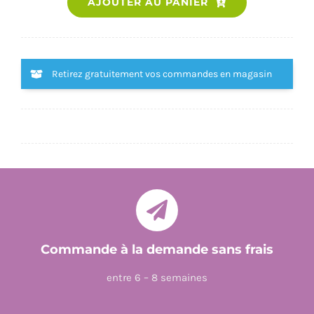
AJOUTER AU PANIER
de
MINIMIKI
-
CARNET
Retirez gratuitement vos commandes en magasin
CREATIF
-
DANSES
DU
MONDE
NOUVELLE
EDITION
Commande à la demande sans frais
entre 6 – 8 semaines