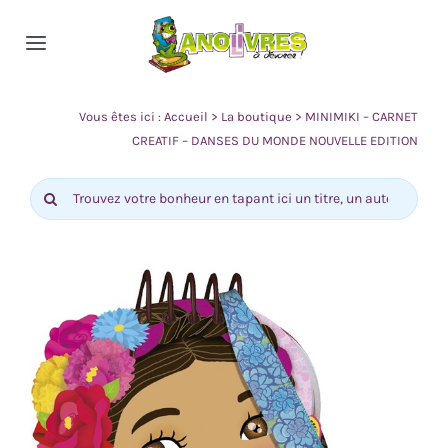
Passer
au
Toggle
contenu
Navigation
Accueil
Vous êtes ici :
Accueil
>
La boutique
>
MINIMIKI – CARNET
CREATIF – DANSES DU MONDE NOUVELLE EDITION
Nos rayons
Rechercher:
Actualité
Contact
0