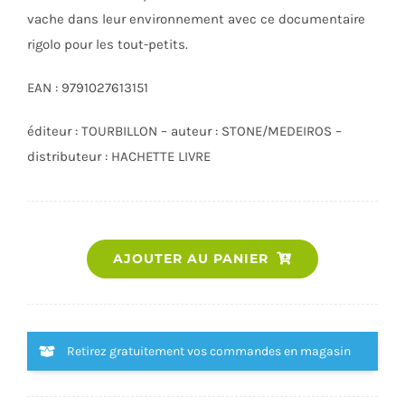
vache dans leur environnement avec ce documentaire
rigolo pour les tout-petits.
EAN : 9791027613151
éditeur : TOURBILLON – auteur : STONE/MEDEIROS –
distributeur : HACHETTE LIVRE
quantité
AJOUTER AU PANIER
de
A
LA
FERME
Retirez gratuitement vos commandes en magasin