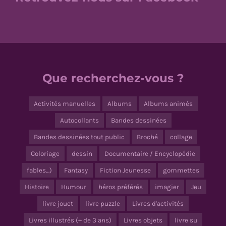
Que recherchez-vous ?
Activités manuelles
Albums
Albums animés
Autocollants
Bandes dessinées
Bandes dessinées tout public
Broché
collage
Coloriage
dessin
Documentaire / Encyclopédie
fables…)
Fantasy
Fiction Jeunesse
gommettes
Histoire
Humour
héros préférés
imagier
Jeu
livre jouet
livre puzzle
Livres d'activités
Livres illustrés (+ de 3 ans)
Livres objets
livre su