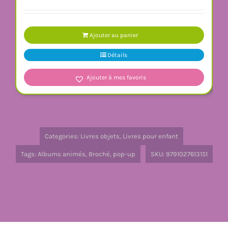
Ajouter au panier
Détails
Ajouter à mes favoris
Categories:
Livres objets
,
Livres pour enfant
Tags:
Albums animés
,
Broché
,
pop-up
SKU:
9791027613151