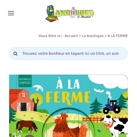
Passer
au
Toggle
contenu
Navigation
Accueil
Vous êtes ici :
Accueil
>
La boutique
>
A LA FERME
Rechercher:
Nos rayons
Actualité
Contact
0