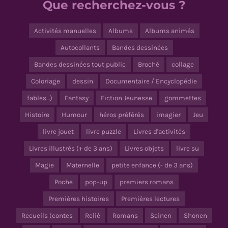
Que recherchez-vous ?
Activités manuelles
Albums
Albums animés
Autocollants
Bandes dessinées
Bandes dessinées tout public
Broché
collage
Coloriage
dessin
Documentaire / Encyclopédie
fables…)
Fantasy
Fiction Jeunesse
gommettes
Histoire
Humour
héros préférés
imagier
Jeu
livre jouet
livre puzzle
Livres d'activités
Livres illustrés (+ de 3 ans)
Livres objets
livre su
Magie
Maternelle
petite enfance (- de 3 ans)
Poche
pop-up
premiers romans
Premières histoires
Premières lectures
Recueils (contes
Relié
Romans
Seinen
Shonen