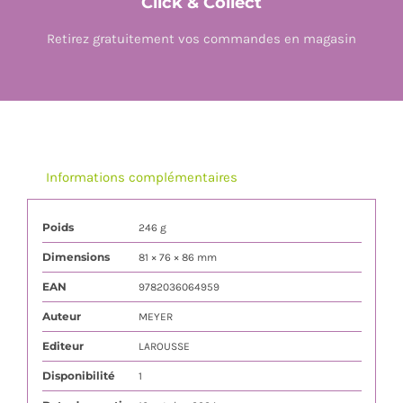
Click & Collect
Retirez gratuitement vos commandes en magasin
Informations complémentaires
Poids
246 g
Dimensions
81 × 76 × 86 mm
EAN
9782036064959
Auteur
MEYER
Editeur
LAROUSSE
Disponibilité
1