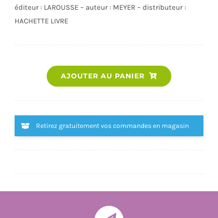
éditeur : LAROUSSE – auteur : MEYER – distributeur :
HACHETTE LIVRE
quantité
AJOUTER AU PANIER
de
100%
QUIZ
QUI
Retirez gratuitement vos commandes en magasin
SUIS-
JE
?