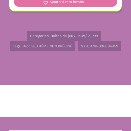
Ajouter à mes favoris
Categories:
Boîtes de jeux
,
Jeux/Jouets
Tags:
Broché
,
THÈME NON PRÉCISÉ
SKU:
9782036064959