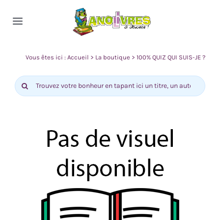
Passer
au
Toggle
contenu
Navigation
Accueil
Vous êtes ici :
Accueil
>
La boutique
>
100% QUIZ QUI SUIS-JE ?
Rechercher:
Nos rayons
Actualité
Contact
0