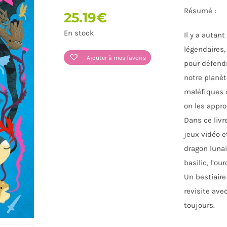
Résumé :
25.19
€
En stock
Il y a autan
légendaires, 
Ajouter à mes favoris
pour défendre
notre planèt
maléfiques o
on les appro
JOUETS
LOISIRS - DOCUMENTAIRES -
LIVRES VIE 
Dans ce livre
SPORT
jeux vidéo e
dragon lunai
basilic, l’ou
Un bestiaire
revisite ave
toujours.