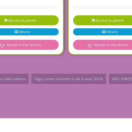
Ajouter au panier
Ajouter au panier
Détails
Détails
Ajouter à mes favoris
Ajouter à mes favoris
es:
idée cadeau
Tags:
Livres illustrés (+ de 3 ans)
,
Relié
SKU:
97822