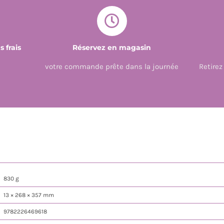
 frais
Réservez en magasin
votre commande prête dans la journée
Retire
830 g
13 × 268 × 357 mm
9782226469618