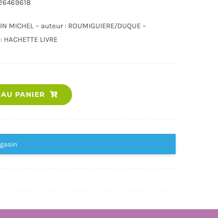
226469618
LBIN MICHEL – auteur : ROUMIGUIERE/DUQUE –
 : HACHETTE LIVRE
quantité
 AU PANIER
de
LES
DRAGONS
-
agasin
L'ENCYCLOPEDIE
DU
MERVEILLEUX
-
TOME
3