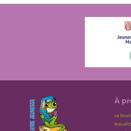
À p
La bout
Actuali