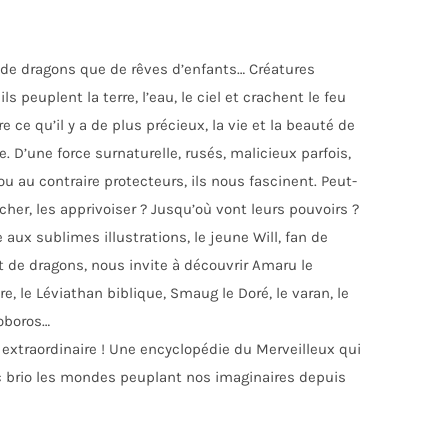
t de dragons que de rêves d’enfants… Créatures
ils peuplent la terre, l’eau, le ciel et crachent le feu
 ce qu’il y a de plus précieux, la vie et la beauté de
e. D’une force surnaturelle, rusés, malicieux parfois,
u au contraire protecteurs, ils nous fascinent. Peut-
cher, les apprivoiser ? Jusqu’où vont leurs pouvoirs ?
PRATIQUE
LIVRES ET JEUX DE LA CARAÏBE
 aux sublimes illustrations, le jeune Will, fan de
t de dragons, nous invite à découvrir Amaru le
re, le Léviathan biblique, Smaug le Doré, le varan, le
roboros…
 extraordinaire ! Une encyclopédie du Merveilleux qui
c brio les mondes peuplant nos imaginaires depuis