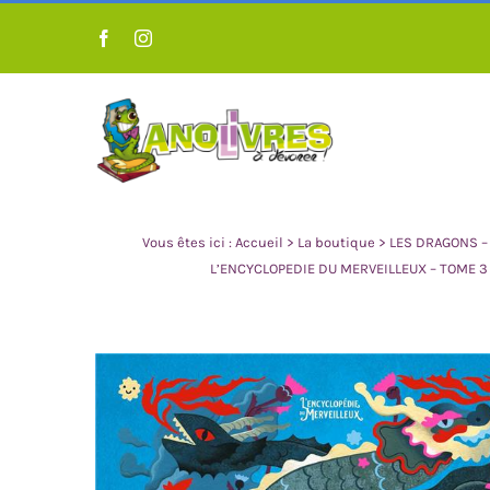
Passer
au
contenu
Vous êtes ici :
Accueil
>
La boutique
>
LES DRAGONS –
L’ENCYCLOPEDIE DU MERVEILLEUX – TOME 3
LIVRES POUR ENFANT 0 À 3
LIVRES POUR 
ANS
A