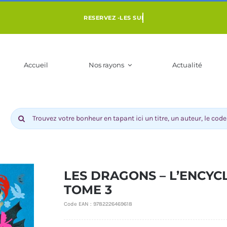
Accueil
Nos rayons
Actualité
Rechercher:
LES DRAGONS – L’ENCYC
TOME 3
ENFANT 3 À 10
LIVRES POUR ADOS DÈS 9 ANS
BD-MANGAS
Code EAN :
9782226469618
NS
COMI