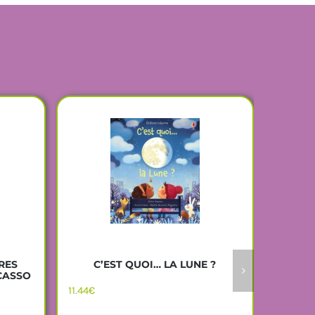
C’EST QUOI… LA LUNE ?
RES
LA GRA
CASSO
11.44
€
9.14
€