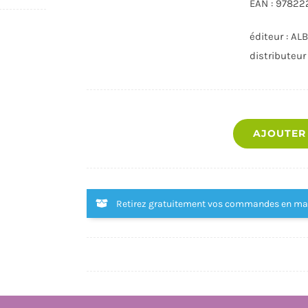
EAN : 9782
éditeur : A
distributeur
AJOUTER
Retirez gratuitement vos commandes en m