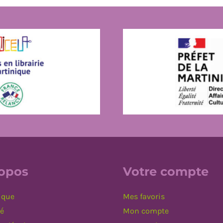
ropos
Votre compte
ique
Mes favoris
té
Mon compte